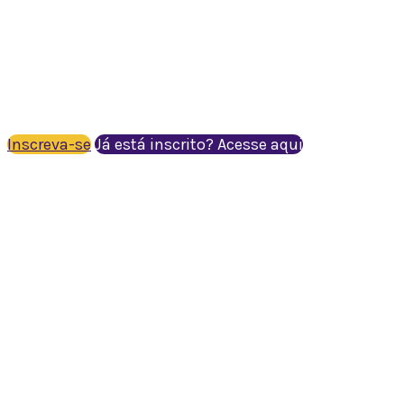
Série Tornando-se Instrutores Mundiais I
“Before you can teach the Way, you must walk
— Becoming World Teachers Series I
Inscreva-se
Já está inscrito? Acesse aqui