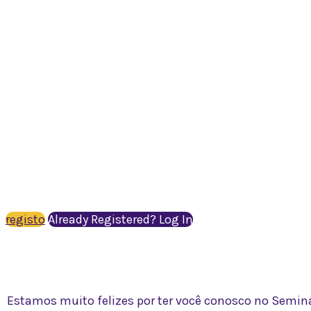
Summit University Starts in:
July 7 – 11, 2025
“Before you can teach the Way, you must 
— Becoming World Teachers Series I
registo
Already Registered? Log In
Estamos muito felizes por ter você conosco no Seminár