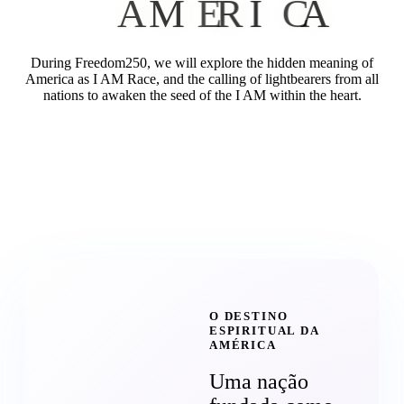
A
M
E
R
I
C
A
During Freedom250, we will explore the hidden meaning of
America as I AM Race, and the calling of lightbearers from all
nations to awaken the seed of the I AM within the heart.
O DESTINO
ESPIRITUAL DA
AMÉRICA
Uma nação