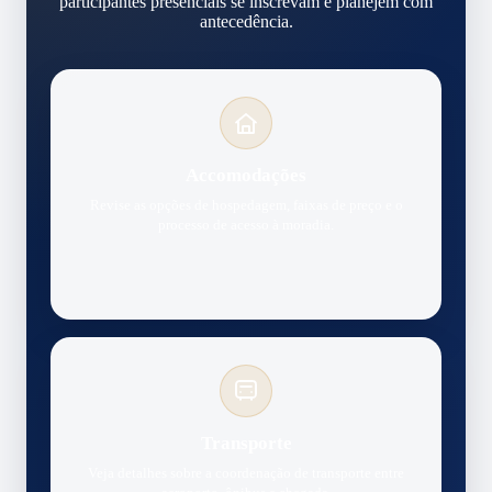
participantes presenciais se inscrevam e planejem com
antecedência.
Accomodações
Revise as opções de hospedagem, faixas de preço e o
processo de acesso à moradia.
Transporte
Veja detalhes sobre a coordenação de transporte entre