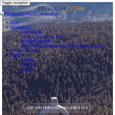
Toggle navigation
Início
Freedom250
Freedom250
Freedom Conference 2026
Summit University
Your Cosmic Destiny in the Third Century of Love
Portal do Evento
Idioma
English
português
español
250º ANIVERSÁRIO DA AMÉRICA