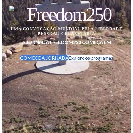
UMA CONVOCAÇÃO MUNDIAL PELA LIBERDADE
PESSOAL E PLANETÁRIA
A JORNADA FREEDOM250 COMEÇA EM
COMECE A JORNADA
Explore os programas