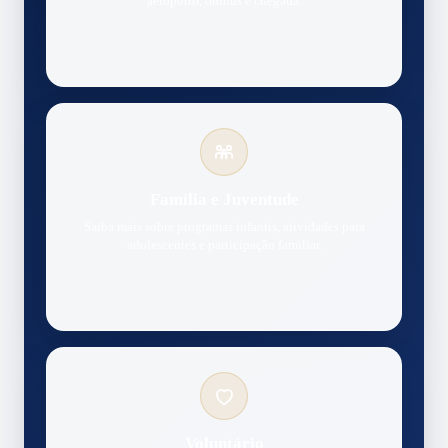
aeroporto, ônibus e chegada.
Família e Juventude
Saiba mais sobre programas infantis, atividades para
adolescentes e participação familiar.
Voluntário